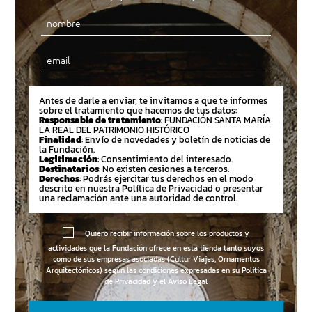
Email
Antes de darle a enviar, te invitamos a que te informes
sobre el tratamiento que hacemos de tus datos:
Responsable de tratamiento
: FUNDACIÓN SANTA MARÍA
LA REAL DEL PATRIMONIO HISTÓRICO
Finalidad
: Envío de novedades y boletín de noticias de
la Fundación.
Legitimación
: Consentimiento del interesado.
Destinatarios
: No existen cesiones a terceros.
Derechos
: Podrás ejercitar tus derechos en el modo
descrito en nuestra Política de Privacidad o presentar
una reclamación ante una autoridad de control.
Quiero recibir información sobre los productos y
actividades que la Fundación ofrece en esta tienda tanto suyos
como de sus empresas asociadas (Cultur Viajes, Ornamentos
Arquitectónicos) según las condiciones expresadas en su
Política
de Privacidad y el Aviso Legal