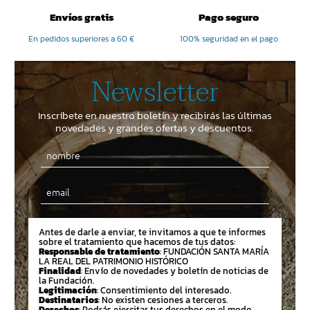
Envíos gratis
Pago seguro
En pedidos superiores a 60 €
100% seguridad en el pago
Newsletter
Inscríbete en nuestro boletín y recibirás las últimas
novedades y grandes ofertas y descuentos.
Email
Antes de darle a enviar, te invitamos a que te informes
sobre el tratamiento que hacemos de tus datos:
Responsable de tratamiento
: FUNDACIÓN SANTA MARÍA
LA REAL DEL PATRIMONIO HISTÓRICO
Finalidad
: Envío de novedades y boletín de noticias de
la Fundación.
Legitimación
: Consentimiento del interesado.
Destinatarios
: No existen cesiones a terceros.
Derechos
: Podrás ejercitar tus derechos en el modo