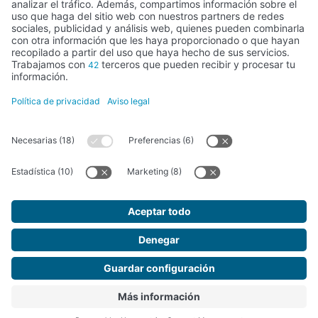
Actividad subvencionada por el Ministerio de Educación, Cultura y
Deporte
FUNDACIÓN SANTA MARÍA LA REAL DEL PATRIMONIO HISTÓRICO –
G34147827
Avda. Ronda, 1-3. 34.800 Aguilar de Campoo (Palencia) | 979 125 000 –
tienda@santamarialareal.org
Inscrita desde el 24 de junio de 1994 en el registro de Fundaciones del
Ministerio de Educación, Cultura y Deporte
Fundación Santa María la Real © 2026. Todos los derechos reservados.
Diseño Web SGM