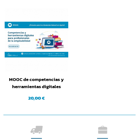
MOOC de competencias y
herramientas digitales
para profesionales de la
20,00 €
empleabilidad