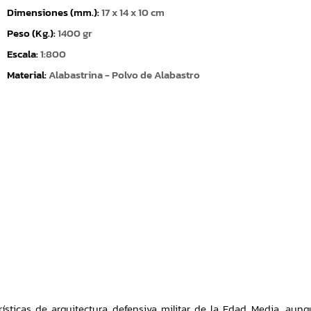
Dimensiones (mm.):
17 x 14 x 10 cm
Peso (Kg.):
1400 gr
Escala:
1:800
Material:
Alabastrina - Polvo de Alabastro
rísticas de arquitectura defensiva militar de la Edad Media, au