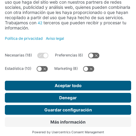
Actividad subvencionada por el Ministerio de Educación, Cultura y
Deporte
FUNDACIÓN SANTA MARÍA LA REAL DEL PATRIMONIO HISTÓRICO –
G34147827
Avda. Ronda, 1-3. 34.800 Aguilar de Campoo (Palencia) | 979 125 000 –
tienda@santamarialareal.org
Inscrita desde el 24 de junio de 1994 en el registro de Fundaciones del
Ministerio de Educación, Cultura y Deporte
Fundación Santa María la Real © 2026. Todos los derechos reservados.
Diseño Web SGM
€ 48,00