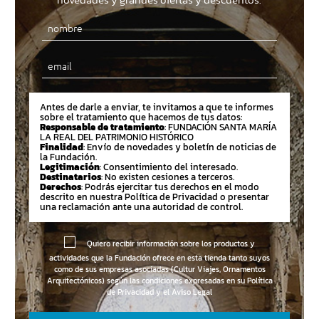
Email
Antes de darle a enviar, te invitamos a que te informes
sobre el tratamiento que hacemos de tus datos:
Responsable de tratamiento
: FUNDACIÓN SANTA MARÍA
LA REAL DEL PATRIMONIO HISTÓRICO
Finalidad
: Envío de novedades y boletín de noticias de
la Fundación.
Legitimación
: Consentimiento del interesado.
Destinatarios
: No existen cesiones a terceros.
Derechos
: Podrás ejercitar tus derechos en el modo
descrito en nuestra Política de Privacidad o presentar
una reclamación ante una autoridad de control.
Quiero recibir información sobre los productos y
actividades que la Fundación ofrece en esta tienda tanto suyos
como de sus empresas asociadas (Cultur Viajes, Ornamentos
Arquitectónicos) según las condiciones expresadas en su
Política
de Privacidad y el Aviso Legal