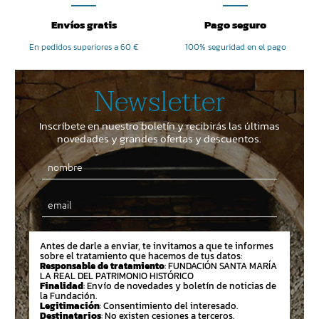
Envíos gratis
Pago seguro
En pedidos superiores a 60 €
100% seguridad en el pago
Newsletter
Inscríbete en nuestro boletín y recibirás las últimas
novedades y grandes ofertas y descuentos.
Email
Antes de darle a enviar, te invitamos a que te informes
sobre el tratamiento que hacemos de tus datos:
Responsable de tratamiento
: FUNDACIÓN SANTA MARÍA
LA REAL DEL PATRIMONIO HISTÓRICO
Finalidad
: Envío de novedades y boletín de noticias de
la Fundación.
Legitimación
: Consentimiento del interesado.
Destinatarios
: No existen cesiones a terceros.