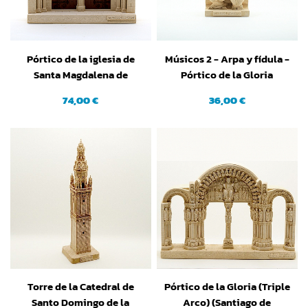
Pórtico de la iglesia de
Músicos 2 - Arpa y fídula -
Santa Magdalena de
Pórtico de la Gloria
Vezelay (Francia)
(Santiago de Compostela)
74,00 €
36,00 €
(A Coruña)
Torre de la Catedral de
Pórtico de la Gloria (Triple
Santo Domingo de la
Arco) (Santiago de