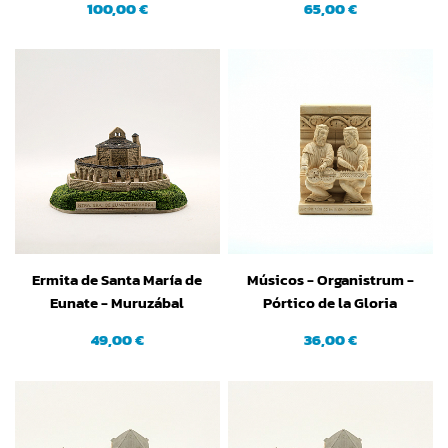
100,00 €
65,00 €
Ermita de Santa María de
Músicos - Organistrum -
Eunate - Muruzábal
Pórtico de la Gloria
(Navarra) (peq.)
(Santiago de Compostela)
49,00 €
36,00 €
(A Coruña)