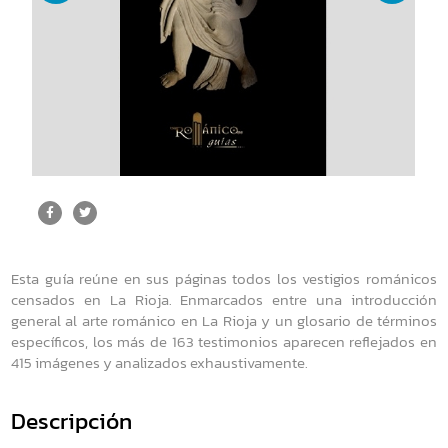
Esta guía reúne en sus páginas todos los vestigios románicos
censados en La Rioja. Enmarcados entre una introducción
general al arte románico en La Rioja y un glosario de términos
específicos, los más de 163 testimonios aparecen reflejados en
415 imágenes y analizados exhaustivamente.
Descripción