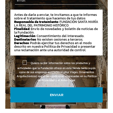
Antes de darle a enviar, te invitamos a que te informes
sobre el tratamiento que hacemos de tus datos:
Responsable de tratamiento
: FUNDACIÓN SANTA MARÍA
LA REAL DEL PATRIMONIO HISTÓRICO
Finalidad
: Envío de novedades y boletín de noticias de
la Fundación.
Legitimación
: Consentimiento del interesado.
Destinatarios
: No existen cesiones a terceros.
Derechos
: Podrás ejercitar tus derechos en el modo
descrito en nuestra Política de Privacidad o presentar
una reclamación ante una autoridad de control.
Quiero recibir información sobre los productos y
actividades que la Fundación ofrece en esta tienda tanto suyos
como de sus empresas asociadas (Cultur Viajes, Ornamentos
Arquitectónicos) según las condiciones expresadas en su
Política
de Privacidad y el Aviso Legal
ENVIAR