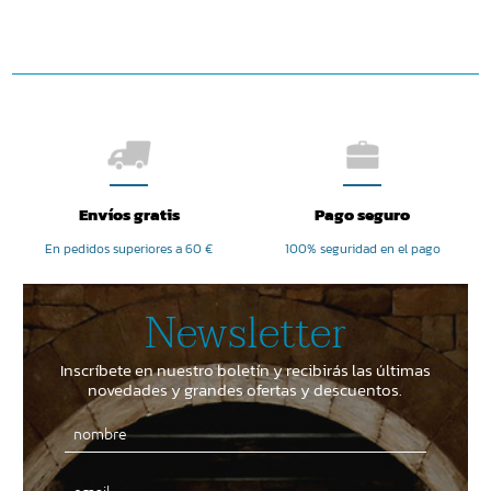
revise los detalles y acepte el
servicio para ver este vídeo.
Más información
Aceptar
Envíos gratis
Pago seguro
powered by
Usercentrics Consent
Management Platform
En pedidos superiores a 60 €
100% seguridad en el pago
Newsletter
Inscríbete en nuestro boletín y recibirás las últimas
novedades y grandes ofertas y descuentos.
Email