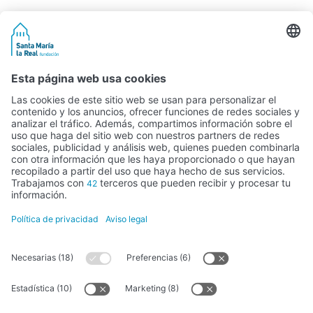
Actividad subvencionada por el Ministerio de Educación, Cultura y
Deporte
FUNDACIÓN SANTA MARÍA LA REAL DEL PATRIMONIO HISTÓRICO –
G34147827
Avda. Ronda, 1-3. 34.800 Aguilar de Campoo (Palencia) | 979 125 000 –
tienda@santamarialareal.org