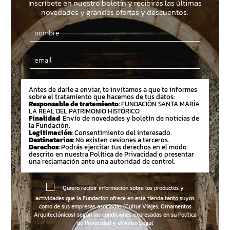
Inscríbete en nuestro boletín y recibirás las últimas
novedades y grandes ofertas y descuentos.
Email
Antes de darle a enviar, te invitamos a que te informes
sobre el tratamiento que hacemos de tus datos:
Responsable de tratamiento
: FUNDACIÓN SANTA MARÍA
LA REAL DEL PATRIMONIO HISTÓRICO
Finalidad
: Envío de novedades y boletín de noticias de
la Fundación.
Legitimación
: Consentimiento del interesado.
Destinatarios
: No existen cesiones a terceros.
Derechos
: Podrás ejercitar tus derechos en el modo
descrito en nuestra Política de Privacidad o presentar
una reclamación ante una autoridad de control.
Quiero recibir información sobre los productos y
actividades que la Fundación ofrece en esta tienda tanto suyos
como de sus empresas asociadas (Cultur Viajes, Ornamentos
Arquitectónicos) según las condiciones expresadas en su
Política
de Privacidad y el Aviso Legal