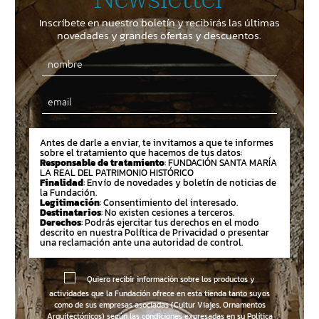
Inscríbete en nuestro boletín y recibirás las últimas
novedades y grandes ofertas y descuentos.
Email
Antes de darle a enviar, te invitamos a que te informes
sobre el tratamiento que hacemos de tus datos:
Responsable de tratamiento
: FUNDACIÓN SANTA MARÍA
LA REAL DEL PATRIMONIO HISTÓRICO
Finalidad
: Envío de novedades y boletín de noticias de
la Fundación.
Legitimación
: Consentimiento del interesado.
Destinatarios
: No existen cesiones a terceros.
Derechos
: Podrás ejercitar tus derechos en el modo
descrito en nuestra Política de Privacidad o presentar
una reclamación ante una autoridad de control.
Quiero recibir información sobre los productos y
actividades que la Fundación ofrece en esta tienda tanto suyos
como de sus empresas asociadas (Cultur Viajes, Ornamentos
Arquitectónicos) según las condiciones expresadas en su
Política