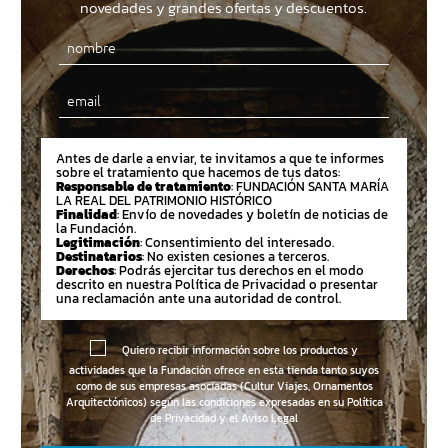
novedades y grandes ofertas y descuentos.
Email
Antes de darle a enviar, te invitamos a que te informes
sobre el tratamiento que hacemos de tus datos:
Responsable de tratamiento
: FUNDACIÓN SANTA MARÍA
LA REAL DEL PATRIMONIO HISTÓRICO
Finalidad
: Envío de novedades y boletín de noticias de
la Fundación.
Legitimación
: Consentimiento del interesado.
Destinatarios
: No existen cesiones a terceros.
Derechos
: Podrás ejercitar tus derechos en el modo
descrito en nuestra Política de Privacidad o presentar
una reclamación ante una autoridad de control.
Quiero recibir información sobre los productos y
actividades que la Fundación ofrece en esta tienda tanto suyos
como de sus empresas asociadas (Cultur Viajes, Ornamentos
Arquitectónicos) según las condiciones expresadas en su
Política
de Privacidad y el Aviso Legal