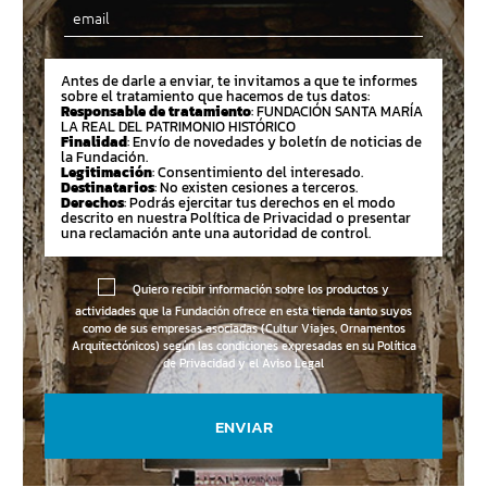
Email
Antes de darle a enviar, te invitamos a que te informes
sobre el tratamiento que hacemos de tus datos:
Responsable de tratamiento
: FUNDACIÓN SANTA MARÍA
LA REAL DEL PATRIMONIO HISTÓRICO
Finalidad
: Envío de novedades y boletín de noticias de
la Fundación.
Legitimación
: Consentimiento del interesado.
Destinatarios
: No existen cesiones a terceros.
Derechos
: Podrás ejercitar tus derechos en el modo
descrito en nuestra Política de Privacidad o presentar
una reclamación ante una autoridad de control.
Quiero recibir información sobre los productos y
actividades que la Fundación ofrece en esta tienda tanto suyos
como de sus empresas asociadas (Cultur Viajes, Ornamentos
Arquitectónicos) según las condiciones expresadas en su
Política
de Privacidad y el Aviso Legal
ENVIAR