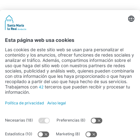
Actividad subvencionada por el Ministerio de Educación, Cultura y
Deporte
FUNDACIÓN SANTA MARÍA LA REAL DEL PATRIMONIO HISTÓRICO –
G34147827
Avda. Ronda, 1-3. 34.800 Aguilar de Campoo (Palencia) | 979 125 000 –
tienda@santamarialareal.org