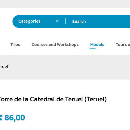
Search
Categories
Trips
Courses and Workshops
Models
Tours o
eruel)
Torre de la Catedral de Teruel (Teruel)
€ 86,00