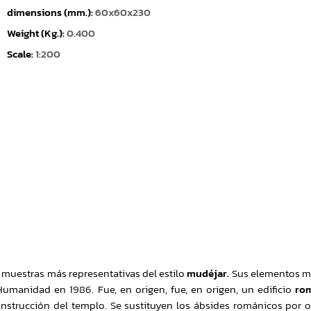
dimensions (mm.):
60x60x230
Weight (Kg.):
0.400
Scale:
1:200
 muestras más representativas del estilo
mudéjar.
Sus elementos má
umanidad en 1986. Fue, en origen, fue, en origen, un edificio
ro
econstrucción del templo. Se sustituyen los ábsides románicos por o