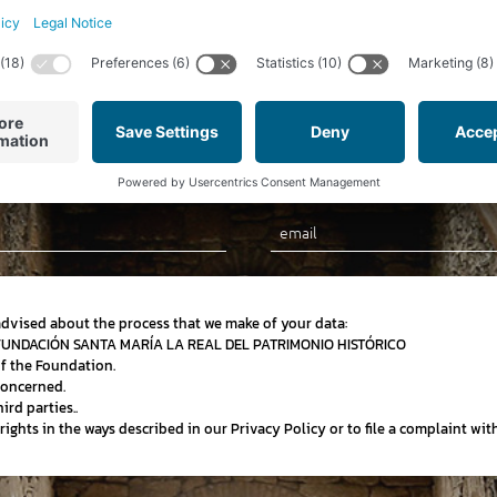
Newsletter
Subscribe to our newsletter and stay up-to-date on news,
special offers and discounts
Email
advised about the process that we make of your data:
 FUNDACIÓN SANTA MARÍA LA REAL DEL PATRIMONIO HISTÓRICO
of the Foundation.
concerned.
ird parties..
r rights in the ways described in our Privacy Policy or to file a complaint wi