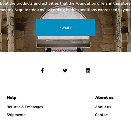
about the products and activities that the Foundation offers in this stor
mentos Arquitectónicos) according to the conditions expressed in you
SEND
Help
About us
Returns & Exchanges
About us
Shipments
Contact