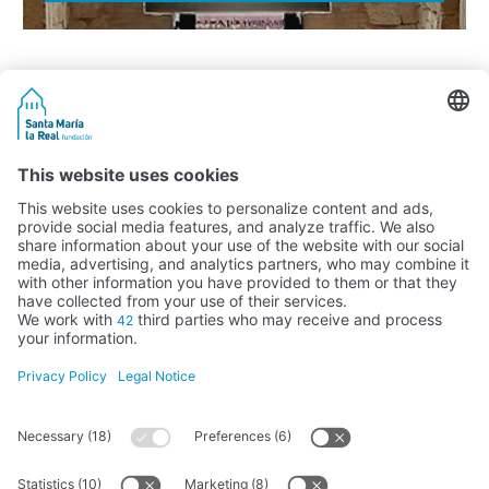
Activity subsidised by the Ministry of Education, Culture and Sports
FUNDACIÓN SANTA MARÍA LA REAL DEL PATRIMONIO HISTÓRICO –
G34147827
Avda. Ronda, 1-3. 34.800 Aguilar de Campoo (Palencia) | 979 125 000 –