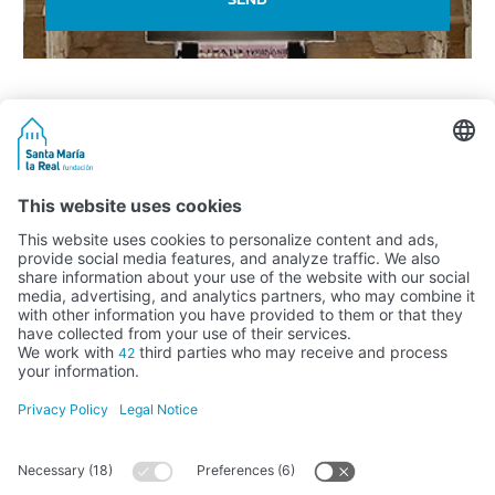
Activity subsidised by the Ministry of Education, Culture and Sports
FUNDACIÓN SANTA MARÍA LA REAL DEL PATRIMONIO HISTÓRICO –
G34147827