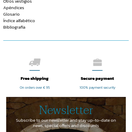
Otros vestigios
Apéndices
Glosario
Índice alfabético
Bibliografía
Free shipping
Secure payment
On orders over € 95
100% payment security
Newsletter
Subscribe to our newsletter and stay up-to-date on
news, special offers and discounts