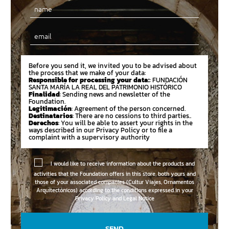
Email
Before you send it, we invited you to be advised about
the process that we make of your data:
Responsible for processing your data:
: FUNDACIÓN
SANTA MARÍA LA REAL DEL PATRIMONIO HISTÓRICO
Finalidad
: Sending news and newsletter of the
Foundation.
Legitimación
: Agreement of the person concerned.
Destinatarios
: There are no cessions to third parties..
Derechos
: You will be able to assert your rights in the
ways described in our Privacy Policy or to file a
complaint with a supervisory authority
I would like to receive information about the products and
activities that the Foundation offers in this store, both yours and
those of your associated companies (Cultur Viajes, Ornamentos
Arquitectónicos) according to the conditions expressed in your
Privacy Policy and Legal Notice
SEND