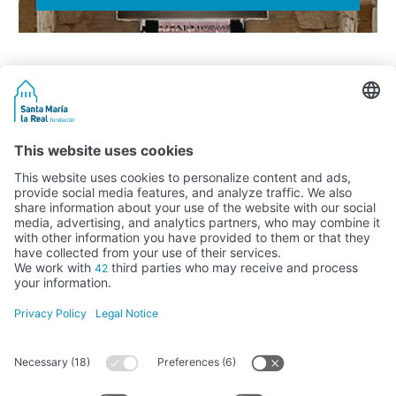
Activity subsidised by the Ministry of Education, Culture and Sports
FUNDACIÓN SANTA MARÍA LA REAL DEL PATRIMONIO HISTÓRICO –
G34147827