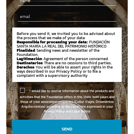
Email
Before you send it, we invited you to be advised about
the process that we make of your data:
Responsible for processing your data:
: FUNDACIÓN
SANTA MARÍA LA REAL DEL PATRIMONIO HISTÓRICO
Finalidad
: Sending news and newsletter of the
Foundation.
Legitimación
: Agreement of the person concerned.
Destinatarios
: There are no cessions to third parties..
Derechos
: You will be able to assert your rights in the
ways described in our Privacy Policy or to file a
complaint with a supervisory authority
I would like to receive information about the products and
activities that the Foundation offers in this store, both yours and
those of your associated companies (Cultur Viajes, Ornamentos
Arquitectónicos) according to the conditions expressed in your
Privacy Policy and Legal Notice
SEND