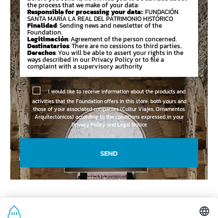
the process that we make of your data:
Responsible for processing your data:
: FUNDACIÓN
SANTA MARÍA LA REAL DEL PATRIMONIO HISTÓRICO
Finalidad
: Sending news and newsletter of the
Foundation.
Legitimación
: Agreement of the person concerned.
Destinatarios
: There are no cessions to third parties..
Derechos
: You will be able to assert your rights in the
ways described in our Privacy Policy or to file a
complaint with a supervisory authority
I would like to receive information about the products and
activities that the Foundation offers in this store, both yours and
those of your associated companies (Cultur Viajes, Ornamentos
Arquitectónicos) according to the conditions expressed in your
Privacy Policy and Legal Notice
SEND