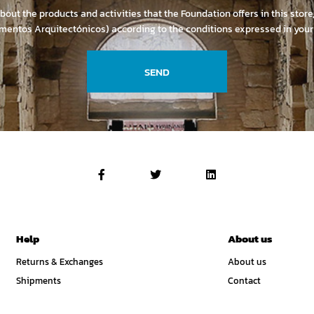
about the products and activities that the Foundation offers in this stor
mentos Arquitectónicos) according to the conditions expressed in you
SEND
Help
About us
Returns & Exchanges
About us
Shipments
Contact