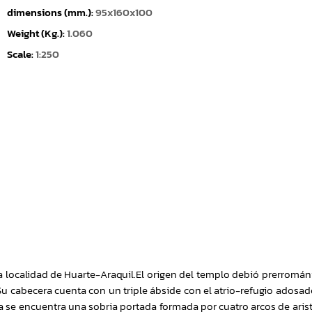
dimensions (mm.):
95x160x100
Weight (Kg.):
1.060
Scale:
1:250
a localidad de Huarte-Araquil.El origen del templo debió prerromán
 Su cabecera cuenta con un triple ábside con el atrio-refugio adosad
ia se encuentra una sobria portada formada por cuatro arcos de aris