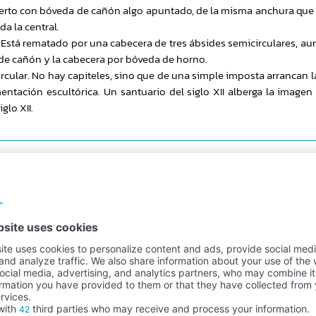
bierto con bóveda de cañón algo apuntado, de la misma anchura que 
a la central.
a. Está rematado por una cabecera de tres ábsides semicirculares, au
 de cañón y la cabecera por bóveda de horno.
circular. No hay capiteles, sino que de una simple imposta arrancan
entación escultórica. Un santuario del siglo XII alberga la imagen
glo XII.
Secure payment
100% payment security