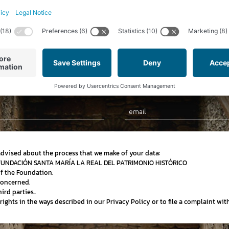
Newsletter
Subscribe to our newsletter and stay up-to-date on news,
special offers and discounts
Email
advised about the process that we make of your data:
 FUNDACIÓN SANTA MARÍA LA REAL DEL PATRIMONIO HISTÓRICO
of the Foundation.
concerned.
ird parties..
r rights in the ways described in our Privacy Policy or to file a complaint wi