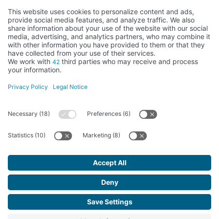
Activity subsidised by the Ministry of Education, Culture and Sports
FUNDACIÓN SANTA MARÍA LA REAL DEL PATRIMONIO HISTÓRICO –
G34147827
Avda. Ronda, 1-3. 34.800 Aguilar de Campoo (Palencia) | 979 125 000 –
tienda@santamarialareal.org
Registered since June 24, 1994 in the Foundations Registry of the
Ministry of Education, Culture and Sports
Santa María la Real Foundation. All rights reserved.