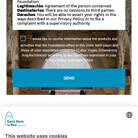
Foundation.
Legitimación
: Agreement of the person concerned.
Destinatarios
: There are no cessions to third parties..
Derechos
: You will be able to assert your rights in the
ways described in our Privacy Policy or to file a
complaint with a supervisory authority
I would like to receive information about the products and
activities that the Foundation offers in this store, both yours and
those of your associated companies (Cultur Viajes, Ornamentos
Arquitectónicos) according to the conditions expressed in your
Privacy Policy and Legal Notice
SEND