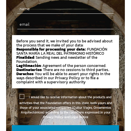
Email
Before you send it, we invited you to be advised about
the process that we make of your data:
Responsible for processing your data:
: FUNDACIÓN
SANTA MARÍA LA REAL DEL PATRIMONIO HISTÓRICO
Finalidad
: Sending news and newsletter of the
Foundation.
Legitimación
: Agreement of the person concerned.
Destinatarios
: There are no cessions to third parties..
Derechos
: You will be able to assert your rights in the
ways described in our Privacy Policy or to file a
complaint with a supervisory authority
I would like to receive information about the products and
activities that the Foundation offers in this store, both yours and
those of your associated companies (Cultur Viajes, Ornamentos
Arquitectónicos) according to the conditions expressed in your
Privacy Policy and Legal Notice