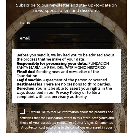
Subscribe to our newsletter and stay up-to-date on
news, special offers and discounts
Email
Before you send it, we invited you to be advised about
the process that we make of your data:
Responsible for processing your data:
: FUNDACIÓN
SANTA MARÍA LA REAL DEL PATRIMONIO HISTÓRICO
Finalidad
: Sending news and newsletter of the
Foundation.
Legitimación
: Agreement of the person concerned.
Destinatarios
: There are no cessions to third parties..
Derechos
: You will be able to assert your rights in the
ways described in our Privacy Policy or to file a
complaint with a supervisory authority
I would like to receive information about the products and
activities that the Foundation offers in this store, both yours and
those of your associated companies (Cultur Viajes, Ornamentos
Arquitectónicos) according to the conditions expressed in your
Privacy Policy and Legal Notice