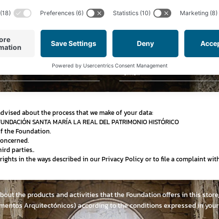
Newsletter
Subscribe to our newsletter and stay up-to-date on news,
special offers and discounts
Email
advised about the process that we make of your data:
 FUNDACIÓN SANTA MARÍA LA REAL DEL PATRIMONIO HISTÓRICO
of the Foundation.
concerned.
ird parties..
r rights in the ways described in our Privacy Policy or to file a complaint wi
about the products and activities that the Foundation offers in this stor
mentos Arquitectónicos) according to the conditions expressed in you