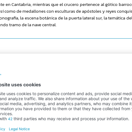
te en Cantabria, mientras que el crucero pertenece al gótico barro
 así como de medallones con esculturas de apóstoles y reyes conqui
ografía, la escena botánica de la puerta lateral sur, la temática del
undo tramo de la nave central.
Secure payment
100% payment security