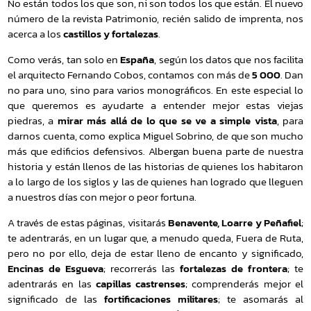
No están todos los que son, ni son todos los que están. El nuevo
número de la revista Patrimonio, recién salido de imprenta, nos
acerca a los
castillos y fortalezas
.
Como verás, tan solo en
España
, según los datos que nos facilita
el arquitecto Fernando Cobos, contamos con más de
5 000
. Dan
no para uno, sino para varios monográficos. En este especial lo
que queremos es ayudarte a entender mejor estas viejas
piedras, a
mirar más allá de lo que se ve a simple vista
, para
darnos cuenta, como explica Miguel Sobrino, de que son mucho
más que edificios defensivos. Albergan buena parte de nuestra
historia y están llenos de las historias de quienes los habitaron
a lo largo de los siglos y las de quienes han logrado que lleguen
a nuestros días con mejor o peor fortuna.
A través de estas páginas, visitarás
Benavente, Loarre y Peñafiel
;
te adentrarás, en un lugar que, a menudo queda, Fuera de Ruta,
pero no por ello, deja de estar lleno de encanto y significado,
Encinas de Esgueva
; recorrerás las
fortalezas de frontera
; te
adentrarás en las
capillas castrenses
; comprenderás mejor el
significado de las
fortificaciones militares
; te asomarás al