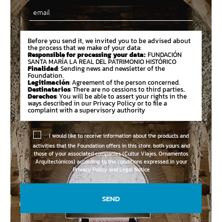
Email
Before you send it, we invited you to be advised about
the process that we make of your data:
Responsible for processing your data:
: FUNDACIÓN
SANTA MARÍA LA REAL DEL PATRIMONIO HISTÓRICO
Finalidad
: Sending news and newsletter of the
Foundation.
Legitimación
: Agreement of the person concerned.
Destinatarios
: There are no cessions to third parties..
Derechos
: You will be able to assert your rights in the
ways described in our Privacy Policy or to file a
complaint with a supervisory authority
I would like to receive information about the products and
activities that the Foundation offers in this store, both yours and
those of your associated companies (Cultur Viajes, Ornamentos
Arquitectónicos) according to the conditions expressed in your
Privacy Policy and Legal Notice
SEND