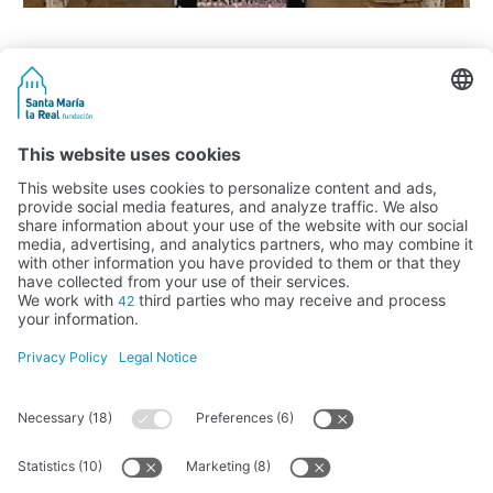
Activity subsidised by the Ministry of Education, Culture and Sports
FUNDACIÓN SANTA MARÍA LA REAL DEL PATRIMONIO HISTÓRICO –
G34147827
Avda. Ronda, 1-3. 34.800 Aguilar de Campoo (Palencia) | 979 125 000 –
tienda@santamarialareal.org