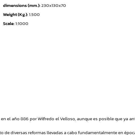
dimensions (mm.):
230x130x70
Weight (Kg.):
1.500
Scale:
1:1000
z en el año 886 por Wilfredo el Velloso, aunque es posible que ya an
ruto de diversas reformas llevadas a cabo fundamentalmente en époc