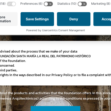
Subscribe to our newsletter and stay up-to-date on news,
special offers and discounts
Email
advised about the process that we make of your data:
 FUNDACIÓN SANTA MARÍA LA REAL DEL PATRIMONIO HISTÓRICO
of the Foundation.
concerned.
ird parties..
r rights in the ways described in our Privacy Policy or to file a complaint wi
about the products and activities that the Foundation offers in this stor
mentos Arquitectónicos) according to the conditions expressed in you