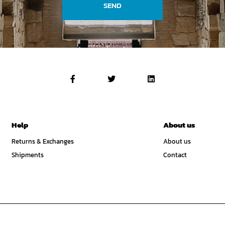
SEND
Help
About us
Returns & Exchanges
About us
Shipments
Contact