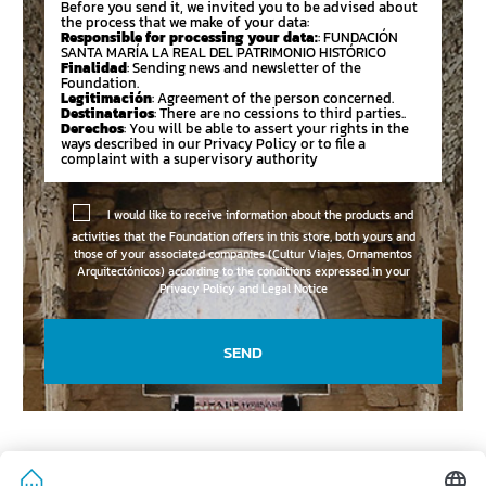
Before you send it, we invited you to be advised about
the process that we make of your data:
Responsible for processing your data:
: FUNDACIÓN
SANTA MARÍA LA REAL DEL PATRIMONIO HISTÓRICO
Finalidad
: Sending news and newsletter of the
Foundation.
Legitimación
: Agreement of the person concerned.
Destinatarios
: There are no cessions to third parties..
Derechos
: You will be able to assert your rights in the
ways described in our Privacy Policy or to file a
complaint with a supervisory authority
I would like to receive information about the products and
activities that the Foundation offers in this store, both yours and
those of your associated companies (Cultur Viajes, Ornamentos
Arquitectónicos) according to the conditions expressed in your
Privacy Policy and Legal Notice
SEND