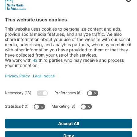
Activity subsidised by the Ministry of Education, Culture and Sports
FUNDACIÓN SANTA MARÍA LA REAL DEL PATRIMONIO HISTÓRICO –
G34147827
Avda. Ronda, 1-3. 34.800 Aguilar de Campoo (Palencia) | 979 125 000 –
tienda@santamarialareal.org
Registered since June 24, 1994 in the Foundations Registry of the
Ministry of Education, Culture and Sports