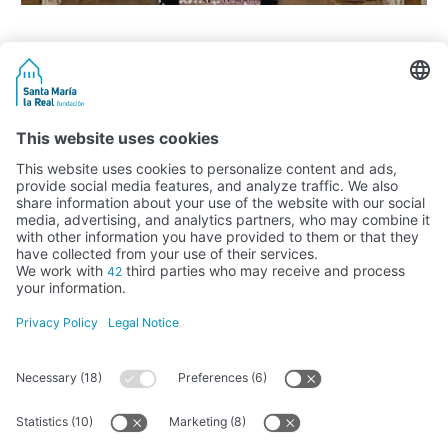
Activity subsidised by the Ministry of Education, Culture and Sports
FUNDACIÓN SANTA MARÍA LA REAL DEL PATRIMONIO HISTÓRICO –
G34147827
Avda. Ronda, 1-3. 34.800 Aguilar de Campoo (Palencia) | 979 125 000 –
tienda@santamarialareal.org