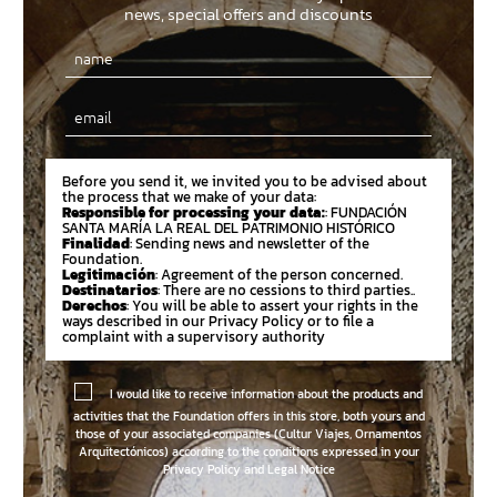
news, special offers and discounts
Email
Before you send it, we invited you to be advised about
the process that we make of your data:
Responsible for processing your data:
: FUNDACIÓN
SANTA MARÍA LA REAL DEL PATRIMONIO HISTÓRICO
Finalidad
: Sending news and newsletter of the
Foundation.
Legitimación
: Agreement of the person concerned.
Destinatarios
: There are no cessions to third parties..
Derechos
: You will be able to assert your rights in the
ways described in our Privacy Policy or to file a
complaint with a supervisory authority
I would like to receive information about the products and
activities that the Foundation offers in this store, both yours and
those of your associated companies (Cultur Viajes, Ornamentos
Arquitectónicos) according to the conditions expressed in your
Privacy Policy and Legal Notice