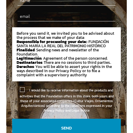
Email
Before you send it, we invited you to be advised about
the process that we make of your data:
Responsible for processing your data:
: FUNDACIÓN
SANTA MARÍA LA REAL DEL PATRIMONIO HISTÓRICO
Finalidad
: Sending news and newsletter of the
Foundation.
Legitimación
: Agreement of the person concerned.
Destinatarios
: There are no cessions to third parties..
Derechos
: You will be able to assert your rights in the
ways described in our Privacy Policy or to file a
complaint with a supervisory authority
I would like to receive information about the products and
activities that the Foundation offers in this store, both yours and
those of your associated companies (Cultur Viajes, Ornamentos
Arquitectónicos) according to the conditions expressed in your
Privacy Policy and Legal Notice
SEND