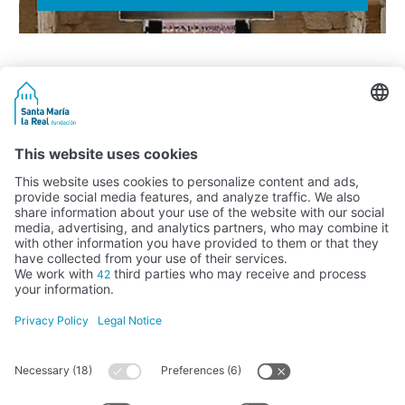
Activity subsidised by the Ministry of Education, Culture and Sports
FUNDACIÓN SANTA MARÍA LA REAL DEL PATRIMONIO HISTÓRICO –
G34147827