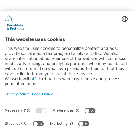
Activity subsidised by the Ministry of Education, Culture and Sports
FUNDACIÓN SANTA MARÍA LA REAL DEL PATRIMONIO HISTÓRICO –
G34147827
Avda. Ronda, 1-3. 34.800 Aguilar de Campoo (Palencia) | 979 125 000 –
tienda@santamarialareal.org