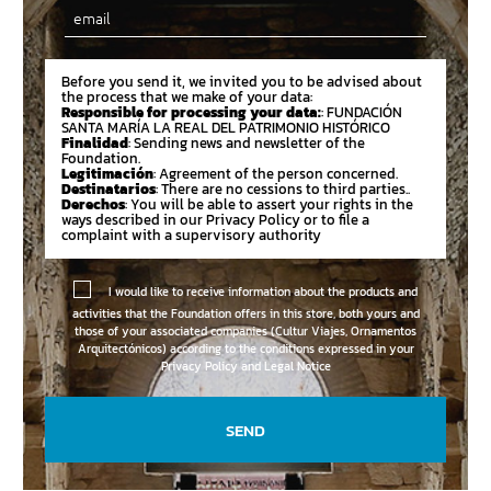
Email
Before you send it, we invited you to be advised about
the process that we make of your data:
Responsible for processing your data:
: FUNDACIÓN
SANTA MARÍA LA REAL DEL PATRIMONIO HISTÓRICO
Finalidad
: Sending news and newsletter of the
Foundation.
Legitimación
: Agreement of the person concerned.
Destinatarios
: There are no cessions to third parties..
Derechos
: You will be able to assert your rights in the
ways described in our Privacy Policy or to file a
complaint with a supervisory authority
I would like to receive information about the products and
activities that the Foundation offers in this store, both yours and
those of your associated companies (Cultur Viajes, Ornamentos
Arquitectónicos) according to the conditions expressed in your
Privacy Policy and Legal Notice
SEND