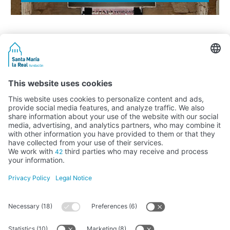
Activity subsidised by the Ministry of Education, Culture and Sports
FUNDACIÓN SANTA MARÍA LA REAL DEL PATRIMONIO HISTÓRICO –
G34147827
Avda. Ronda, 1-3. 34.800 Aguilar de Campoo (Palencia) | 979 125 000 –