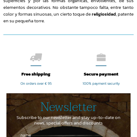
superficies y por las formas orgánicas, envolventes, de sus
elementos decorativos. No obstante tampoco falta, entre tanto
color y formas sinuosas, un cierto toque de
religiosidad
, patente
en su pequeña torre.
Free shipping
Secure payment
On orders over € 95
100% payment security
Newsletter
Subscribe to our newsletter and stay up-to-date on
news, special offers and discounts