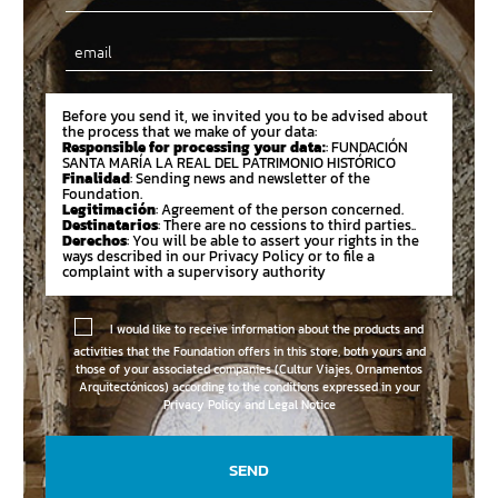
Email
Before you send it, we invited you to be advised about
the process that we make of your data:
Responsible for processing your data:
: FUNDACIÓN
SANTA MARÍA LA REAL DEL PATRIMONIO HISTÓRICO
Finalidad
: Sending news and newsletter of the
Foundation.
Legitimación
: Agreement of the person concerned.
Destinatarios
: There are no cessions to third parties..
Derechos
: You will be able to assert your rights in the
ways described in our Privacy Policy or to file a
complaint with a supervisory authority
I would like to receive information about the products and
activities that the Foundation offers in this store, both yours and
those of your associated companies (Cultur Viajes, Ornamentos
Arquitectónicos) according to the conditions expressed in your
Privacy Policy and Legal Notice
SEND