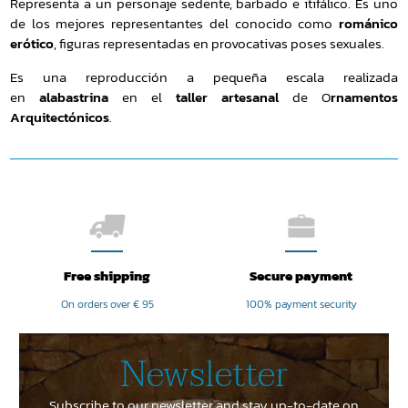
Representa a un personaje sedente, barbado e itifálico. Es uno
de los mejores representantes del conocido como
románico
erótico
, figuras representadas en provocativas poses sexuales.
Es una reproducción a pequeña escala realizada
en
alabastrina
en el
taller artesanal
de O
rnamentos
Arquitectónicos
.
Free shipping
Secure payment
On orders over € 95
100% payment security
Newsletter
Subscribe to our newsletter and stay up-to-date on