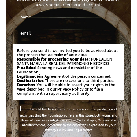
news, special offers and discounts
Email
Before you send it, we invited you to be advised about
the process that we make of your data:
Responsible for processing your data:
: FUNDACIÓN
SANTA MARÍA LA REAL DEL PATRIMONIO HISTÓRICO
Finalidad
: Sending news and newsletter of the
Foundation.
Legitimación
: Agreement of the person concerned.
Destinatarios
: There are no cessions to third parties..
Derechos
: You will be able to assert your rights in the
ways described in our Privacy Policy or to file a
complaint with a supervisory authority
I would like to receive information about the products and
activities that the Foundation offers in this store, both yours and
those of your associated companies (Cultur Viajes, Ornamentos
Arquitectónicos) according to the conditions expressed in your
Privacy Policy and Legal Notice