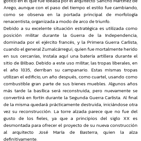
gótico en el que fue ideada por el arquitecto Sancho Martínez de
Arego, aunque con el paso del tiempo el estilo fue cambiando,
como se observa en la portada principal de morfología
renacentista, organizada a modo de arco de triunfo.
Debido a su excelente situación estratégica es utilizada como
posición militar durante la Guerra de la Independencia,
dominada por el ejército francés, y la Primera Guerra Carlista,
cuando el general Zumalcárregui, quien fue mortalmente herido
en sus cercanías, instala aquí una batería artillera durante el
sitio de Bilbao. Debido a este uso militar, las tropas liberales, en
el año 1835, derriban su campanario. Estas mismas tropas
utilizan el edificio, un año después, como cuartel, usando como
combustible gran parte de sus bienes muebles. Algunos años
más tarde la basílica será reconstruida, pero nuevamente se
convertirá en fortín durante la Segunda Guerra Carlista. Al final
de la misma quedará prácticamente destruida, iniciándose otra
vez su reconstrucción. La torre alzada parece que no fue del
gusto de los fieles, ya que a principios del siglo XX es
desmontada para ofrecer el proyecto de su nueva construcción
al arquitecto José María de Basterra, quien la alza
definitivamente.