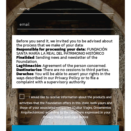
Email
Before you send it, we invited you to be advised about
the process that we make of your data:
Responsible for processing your data:
: FUNDACIÓN
SANTA MARÍA LA REAL DEL PATRIMONIO HISTÓRICO
Finalidad
: Sending news and newsletter of the
Foundation.
Legitimación
: Agreement of the person concerned.
Destinatarios
: There are no cessions to third parties..
Derechos
: You will be able to assert your rights in the
ways described in our Privacy Policy or to file a
complaint with a supervisory authority
I would like to receive information about the products and
activities that the Foundation offers in this store, both yours and
those of your associated companies (Cultur Viajes, Ornamentos
Arquitectónicos) according to the conditions expressed in your
Privacy Policy and Legal Notice