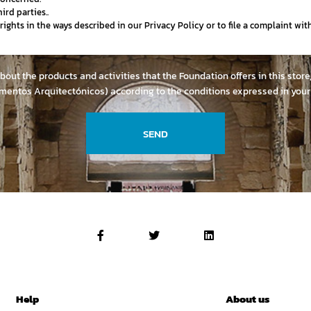
ird parties..
r rights in the ways described in our Privacy Policy or to file a complaint wi
about the products and activities that the Foundation offers in this stor
mentos Arquitectónicos) according to the conditions expressed in you
SEND
Help
About us