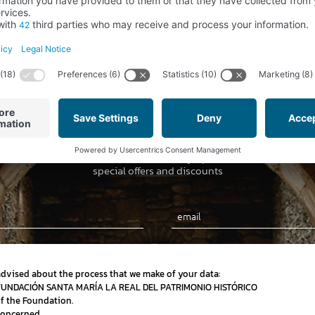
Newsletter
Subscribe to our newsletter and stay up-to-date on news,
special offers and discounts
Email
advised about the process that we make of your data:
 FUNDACIÓN SANTA MARÍA LA REAL DEL PATRIMONIO HISTÓRICO
of the Foundation.
concerned.