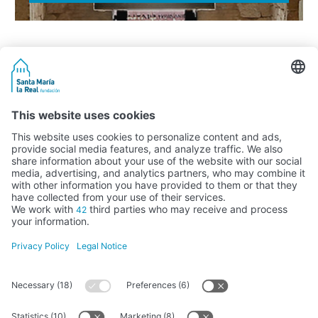
Activity subsidised by the Ministry of Education, Culture and Sports
FUNDACIÓN SANTA MARÍA LA REAL DEL PATRIMONIO HISTÓRICO –
G34147827
Avda. Ronda, 1-3. 34.800 Aguilar de Campoo (Palencia) | 979 125 000 –