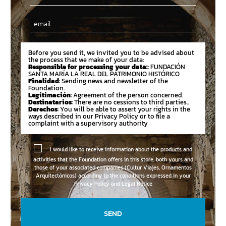
Email
Before you send it, we invited you to be advised about
the process that we make of your data:
Responsible for processing your data:
: FUNDACIÓN
SANTA MARÍA LA REAL DEL PATRIMONIO HISTÓRICO
Finalidad
: Sending news and newsletter of the
Foundation.
Legitimación
: Agreement of the person concerned.
Destinatarios
: There are no cessions to third parties..
Derechos
: You will be able to assert your rights in the
ways described in our Privacy Policy or to file a
complaint with a supervisory authority
I would like to receive information about the products and
activities that the Foundation offers in this store, both yours and
those of your associated companies (Cultur Viajes, Ornamentos
Arquitectónicos) according to the conditions expressed in your
Privacy Policy and Legal Notice
SEND