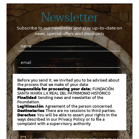
Newsletter
Subscribe to our newsletter and stay up-to-date on
news, special offers and discounts
Email
Before you send it, we invited you to be advised about
the process that we make of your data:
Responsible for processing your data:
: FUNDACIÓN
SANTA MARÍA LA REAL DEL PATRIMONIO HISTÓRICO
Finalidad
: Sending news and newsletter of the
Foundation.
Legitimación
: Agreement of the person concerned.
Destinatarios
: There are no cessions to third parties..
Derechos
: You will be able to assert your rights in the
ways described in our Privacy Policy or to file a
complaint with a supervisory authority