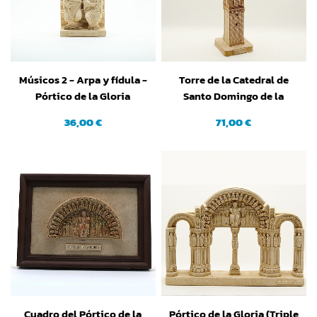
Músicos 2 - Arpa y fídula -
Torre de la Catedral de
Pórtico de la Gloria
Santo Domingo de la
(Santiago de Compostela)
Calzada (La Rioja)
36,00 €
71,00 €
(A Coruña)
Cuadro del Pórtico de la
Pórtico de la Gloria (Triple