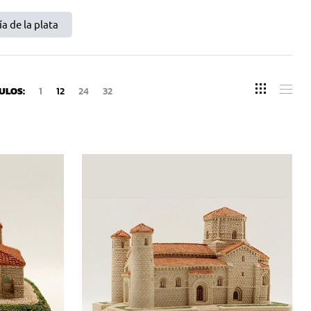
ía de la plata
ULOS:
1
12
24
32